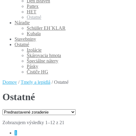
Den Braven
Pattex
HET
Ostatné
Náradie
Schüller EH´KLAR
Kubala
Stavebniny
Ostatné
Izolácie
Škárovacia hmota
Špeciálne nátery
Pásky
Čističe HG
Domov
/
Tmely a lepidlá
/ Ostatné
Ostatné
Zobrazujem výsledky 1–12 z 21
1