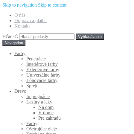
Skip to navigation
Skip to content
O nás
Doprava a platba
Kontakt
Hľadať:
Navigation
Farby
Penetrácie
Interiérové farby
Exteriérové farby
Univerzálne farby
Tónovacie farby
Spreje
Drevo
Impregnácie
Lazúry a laky
Na dom
V dome
Pre záhradu
Farby
Ošetrujúce oleje