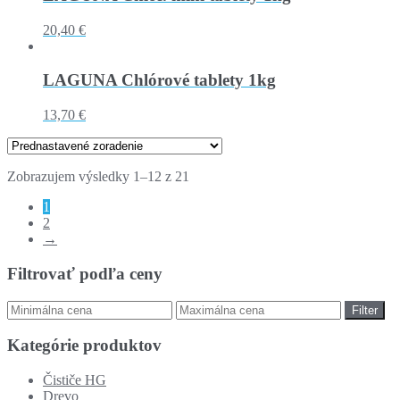
20,40 €
LAGUNA Chlórové tablety 1kg
13,70 €
Zobrazujem výsledky 1–12 z 21
1
2
→
Filtrovať podľa ceny
Filter
Kategórie produktov
Čističe HG
Drevo