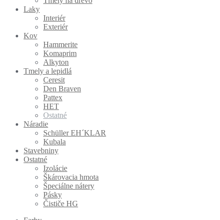
Tmely na drevo
Laky
Interiér
Exteriér
Kov
Hammerite
Komaprim
Alkyton
Tmely a lepidlá
Ceresit
Den Braven
Pattex
HET
Ostatné
Náradie
Schüller EH´KLAR
Kubala
Stavebniny
Ostatné
Izolácie
Škárovacia hmota
Špeciálne nátery
Pásky
Čističe HG