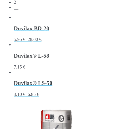
2
→
Duvilax BD-20
5,95 €
–
28,00 €
Duvilax® L-58
7,15 €
Duvilax® LS-50
3,10 €
–
6,85 €