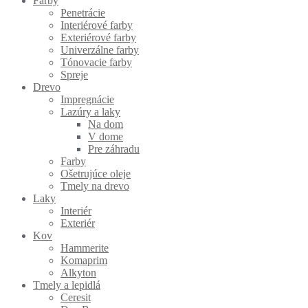
Farby
Penetrácie
Interiérové farby
Exteriérové farby
Univerzálne farby
Tónovacie farby
Spreje
Drevo
Impregnácie
Lazúry a laky
Na dom
V dome
Pre záhradu
Farby
Ošetrujúce oleje
Tmely na drevo
Laky
Interiér
Exteriér
Kov
Hammerite
Komaprim
Alkyton
Tmely a lepidlá
Ceresit