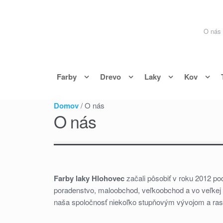
Skip to navigation
Skip to content
O nás
Farby
Drevo
Laky
Kov
Domov
/ O nás
O nás
Farby laky Hlohovec
začali pôsobiť v roku 2012 po
poradenstvo, maloobchod, veľkoobchod a vo veľkej 
naša spoločnosť niekoľko stupňovým vývojom a rastom