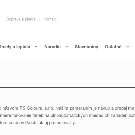
Doprava a platba
Kontakt
Tmely a lepidlá
Náradie
Stavebniny
Ostatné
d názvom PS Colours, s.r.o. Našim zameraním je nákup a predaj mal
miere tónovanie farieb na plnoautomatických miešacích zariadeniac
 čo do veľkosti tak aj profesionality.