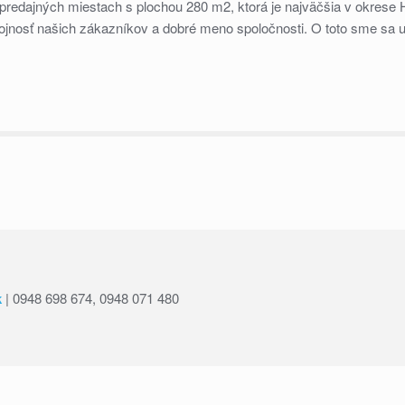
dajných miestach s plochou 280 m2, ktorá je najväčšia v okrese Hl
ojnosť našich zákazníkov a dobré meno spoločnosti. O toto sme sa us
k
| 0948 698 674, 0948 071 480