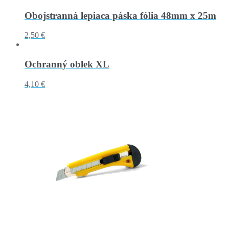
Obojstranná lepiaca páska fólia 48mm x 25m
2,50 €
Ochranný oblek XL
4,10 €