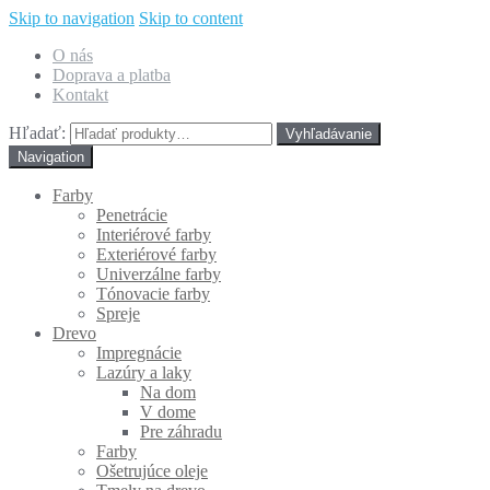
Skip to navigation
Skip to content
O nás
Doprava a platba
Kontakt
Hľadať:
Navigation
Farby
Penetrácie
Interiérové farby
Exteriérové farby
Univerzálne farby
Tónovacie farby
Spreje
Drevo
Impregnácie
Lazúry a laky
Na dom
V dome
Pre záhradu
Farby
Ošetrujúce oleje