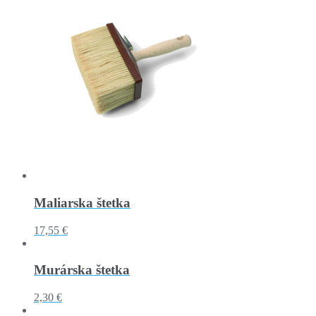
Maliarska štetka
17,55 €
Murárska štetka
2,30 €