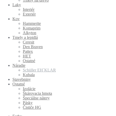
Tmely na drevo
Laky
Interiér
Exteriér
Kov
Hammerite
Komaprim
Alkyton
Tmely a lepidlá
Ceresit
Den Braven
Pattex
HET
Ostatné
Náradie
Schüller EH´KLAR
Kubala
Stavebniny
Ostatné
Izolácie
Škárovacia hmota
Špeciálne nátery
Pásky
Čističe HG