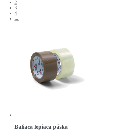
2
3
4
→
Baliaca lepiaca páska