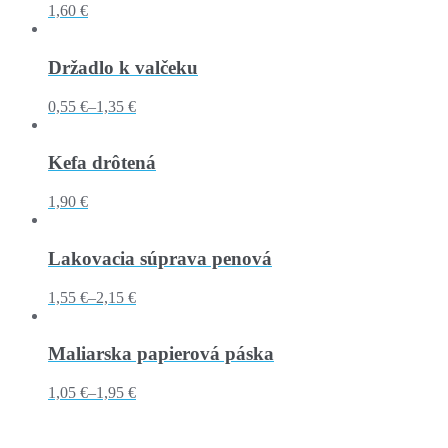
1,60 €
Držadlo k valčeku
0,55 €
–
1,35 €
Kefa drôtená
1,90 €
Lakovacia súprava penová
1,55 €
–
2,15 €
Maliarska papierová páska
1,05 €
–
1,95 €