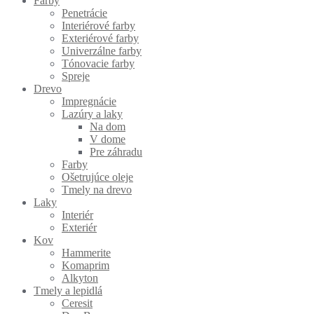
Farby
Penetrácie
Interiérové farby
Exteriérové farby
Univerzálne farby
Tónovacie farby
Spreje
Drevo
Impregnácie
Lazúry a laky
Na dom
V dome
Pre záhradu
Farby
Ošetrujúce oleje
Tmely na drevo
Laky
Interiér
Exteriér
Kov
Hammerite
Komaprim
Alkyton
Tmely a lepidlá
Ceresit