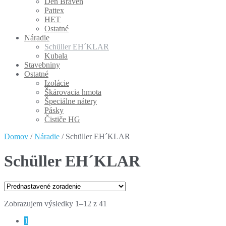
Den Braven
Pattex
HET
Ostatné
Náradie
Schüller EH´KLAR
Kubala
Stavebniny
Ostatné
Izolácie
Škárovacia hmota
Špeciálne nátery
Pásky
Čističe HG
Domov
/
Náradie
/ Schüller EH´KLAR
Schüller EH´KLAR
Zobrazujem výsledky 1–12 z 41
1