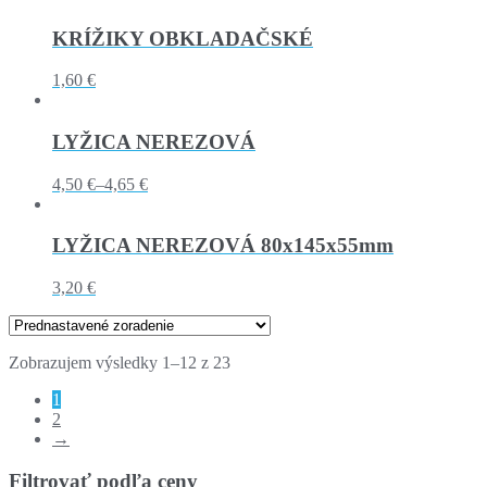
KRÍŽIKY OBKLADAČSKÉ
1,60 €
LYŽICA NEREZOVÁ
4,50 €
–
4,65 €
LYŽICA NEREZOVÁ 80x145x55mm
3,20 €
Zobrazujem výsledky 1–12 z 23
1
2
→
Filtrovať podľa ceny