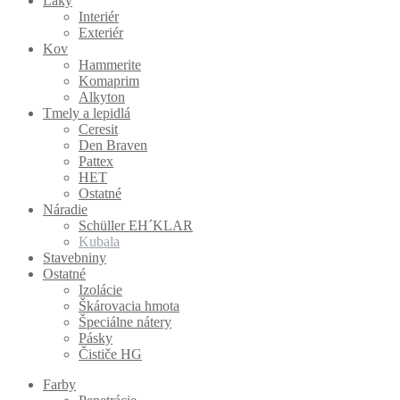
Laky
Interiér
Exteriér
Kov
Hammerite
Komaprim
Alkyton
Tmely a lepidlá
Ceresit
Den Braven
Pattex
HET
Ostatné
Náradie
Schüller EH´KLAR
Kubala
Stavebniny
Ostatné
Izolácie
Škárovacia hmota
Špeciálne nátery
Pásky
Čističe HG
Farby