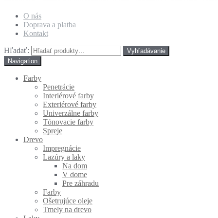
O nás
Doprava a platba
Kontakt
Hľadať:
Navigation
Farby
Penetrácie
Interiérové farby
Exteriérové farby
Univerzálne farby
Tónovacie farby
Spreje
Drevo
Impregnácie
Lazúry a laky
Na dom
V dome
Pre záhradu
Farby
Ošetrujúce oleje
Tmely na drevo