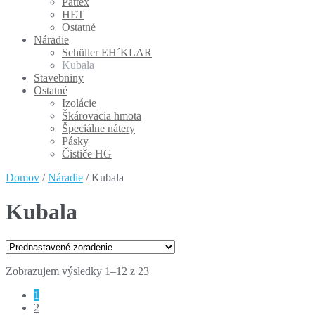
Pattex
HET
Ostatné
Náradie
Schüller EH´KLAR
Kubala
Stavebniny
Ostatné
Izolácie
Škárovacia hmota
Špeciálne nátery
Pásky
Čističe HG
Domov
/
Náradie
/ Kubala
Kubala
Zobrazujem výsledky 1–12 z 23
1
2