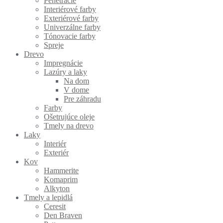
Penetrácie
Interiérové farby
Exteriérové farby
Univerzálne farby
Tónovacie farby
Spreje
Drevo
Impregnácie
Lazúry a laky
Na dom
V dome
Pre záhradu
Farby
Ošetrujúce oleje
Tmely na drevo
Laky
Interiér
Exteriér
Kov
Hammerite
Komaprim
Alkyton
Tmely a lepidlá
Ceresit
Den Braven