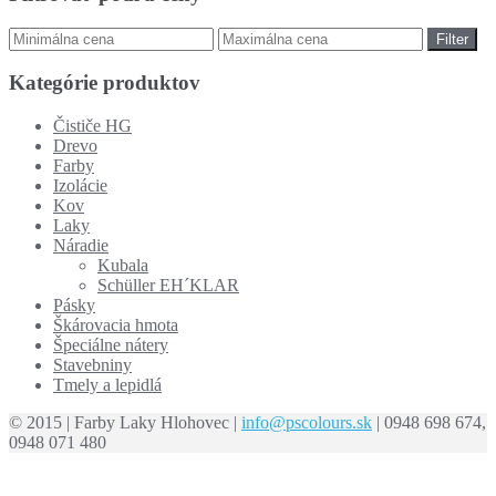
Filter
Kategórie produktov
Čističe HG
Drevo
Farby
Izolácie
Kov
Laky
Náradie
Kubala
Schüller EH´KLAR
Pásky
Škárovacia hmota
Špeciálne nátery
Stavebniny
Tmely a lepidlá
© 2015 | Farby Laky Hlohovec |
info@pscolours.sk
| 0948 698 674,
0948 071 480