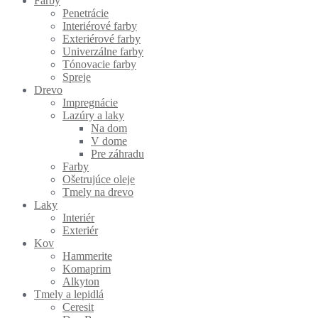
Farby
Penetrácie
Interiérové farby
Exteriérové farby
Univerzálne farby
Tónovacie farby
Spreje
Drevo
Impregnácie
Lazúry a laky
Na dom
V dome
Pre záhradu
Farby
Ošetrujúce oleje
Tmely na drevo
Laky
Interiér
Exteriér
Kov
Hammerite
Komaprim
Alkyton
Tmely a lepidlá
Ceresit