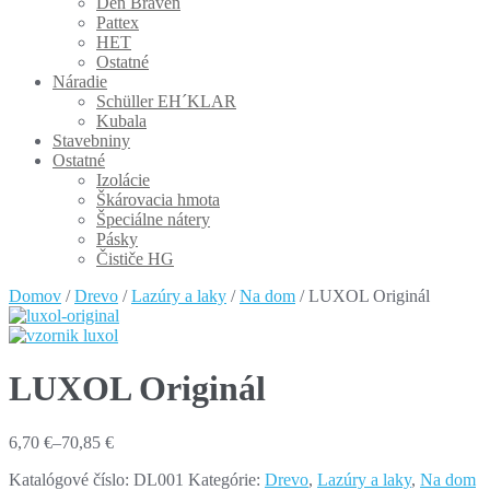
Den Braven
Pattex
HET
Ostatné
Náradie
Schüller EH´KLAR
Kubala
Stavebniny
Ostatné
Izolácie
Škárovacia hmota
Špeciálne nátery
Pásky
Čističe HG
Domov
/
Drevo
/
Lazúry a laky
/
Na dom
/ LUXOL Originál
LUXOL Originál
6,70 €
–
70,85 €
Katalógové číslo:
DL001
Kategórie:
Drevo
,
Lazúry a laky
,
Na dom