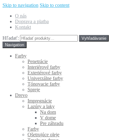
Skip to navigation
Skip to content
O nás
Doprava a platba
Kontakt
Hľadať:
Navigation
Farby
Penetrácie
Interiérové farby
Exteriérové farby
Univerzálne farby
Tónovacie farby
Spreje
Drevo
Impregnácie
Lazúry a laky
Na dom
V dome
Pre záhradu
Farby
Ošetrujúce oleje