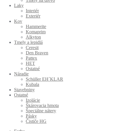
Tmely na drevo
Laky
Interiér
Exteriér
Kov
Hammerite
Komaprim
Alkyton
Tmely a lepidlá
Ceresit
Den Braven
Pattex
HET
Ostatné
Náradie
Schüller EH´KLAR
Kubala
Stavebniny
Ostatné
Izolácie
Škárovacia hmota
Špeciálne nátery
Pásky
Čističe HG