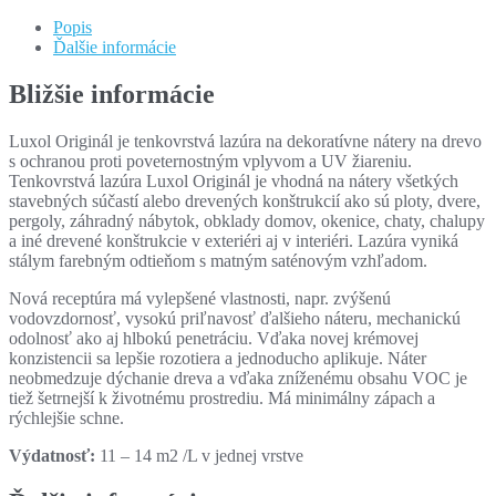
Popis
Ďalšie informácie
Bližšie informácie
Luxol Originál je tenkovrstvá lazúra na dekoratívne nátery na drevo
s ochranou proti poveternostným vplyvom a UV žiareniu.
Tenkovrstvá lazúra Luxol Originál je vhodná na nátery všetkých
stavebných súčastí alebo drevených konštrukcií ako sú ploty, dvere,
pergoly, záhradný nábytok, obklady domov, okenice, chaty, chalupy
a iné drevené konštrukcie v exteriéri aj v interiéri. Lazúra vyniká
stálym farebným odtieňom s matným saténovým vzhľadom.
Nová receptúra má vylepšené vlastnosti, napr. zvýšenú
vodovzdornosť, vysokú priľnavosť ďalšieho náteru, mechanickú
odolnosť ako aj hlbokú penetráciu. Vďaka novej krémovej
konzistencii sa lepšie rozotiera a jednoducho aplikuje. Náter
neobmedzuje dýchanie dreva a vďaka zníženému obsahu VOC je
tiež šetrnejší k životnému prostrediu. Má minimálny zápach a
rýchlejšie schne.
Výdatnosť:
11 – 14 m2 /L v jednej vrstve